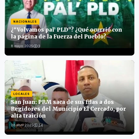
NACIONALES
¿“Volvamos pal’ PLD”? ¿Qué ocurrió con
la página de la Fuerza del Pueblo?
3
8 mayo 2025
LOCALES
San Juan: PRM saca de sus filas a dos
Regidores del Municipio El Cercado, por
alta traición
14
28 abril 2025