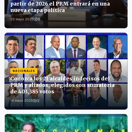
partir de 2026 el PRM entrará en una
nueva etapa política
5
20 mayo 2025
NACIONALES
Conozca los 21 alcaldes indecisos del
PRM y aliados, elegidos con sumatoria
de 403,385 votos
2
14 mayo 2025