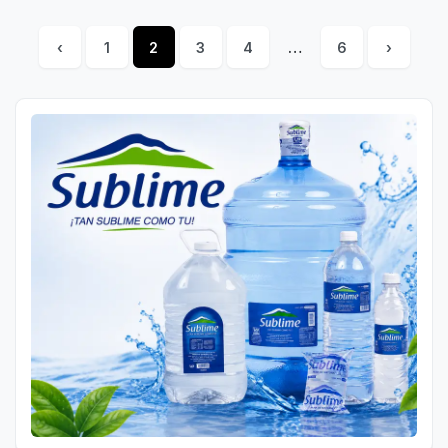
‹
1
2
3
4
…
6
›
Posts
pagination