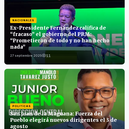
NACIONALES
Ex-Presidente Fernández califica de
“fracaso” el gobierno del PRM:
“Prometieron de todo y no han hecho
nada”
11
27 septiembre 2025
POLITÍCAS
San Juan de la Maguana: Fuerza del
Pueblo elegirá nuevos dirigentes el 3 de
agosto