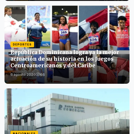
DEPORTES
República Dominicana logra ya la mejor
actuación de su historia en los Juegos
Centroamericanos y del Caribe
66
6 agosto 2026
NACIONALES