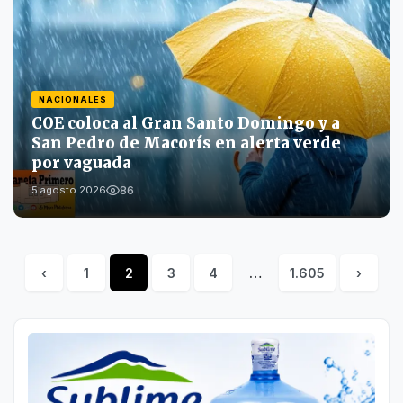
NACIONALES
COE coloca al Gran Santo Domingo y a
San Pedro de Macorís en alerta verde
por vaguada
86
5 agosto 2026
‹
1
2
3
4
…
1.605
›
Posts
pagination