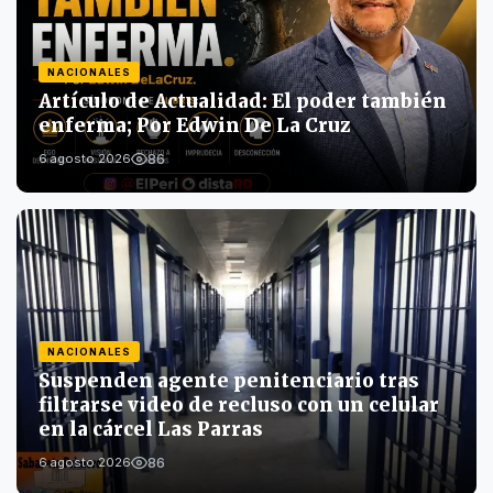
NACIONALES
Artículo de Actualidad: El poder también
enferma; Por Edwin De La Cruz
86
6 agosto 2026
NACIONALES
Suspenden agente penitenciario tras
filtrarse video de recluso con un celular
en la cárcel Las Parras
86
6 agosto 2026