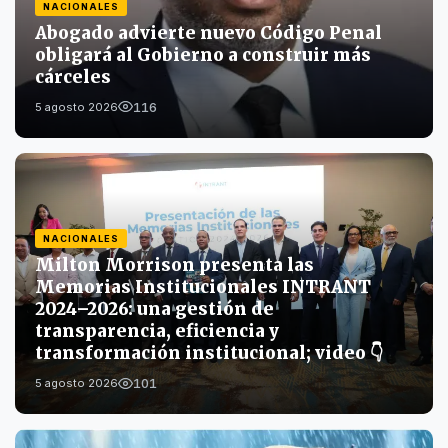
NACIONALES
Abogado advierte nuevo Código Penal
obligará al Gobierno a construir más
cárceles
116
5 agosto 2026
NACIONALES
Milton Morrison presenta las
Memorias Institucionales INTRANT
2024–2026: una gestión de
transparencia, eficiencia y
transformación institucional; video 👇
101
5 agosto 2026