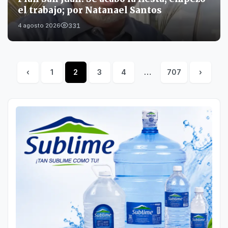
el trabajo; por Natanael Santos
331
4 agosto 2026
‹
1
2
3
4
…
707
›
Posts
pagination