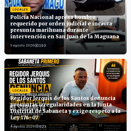
LOCALES
Policía Nacional apresa hombre
requerido por orden judicial e incauta
presunta marihuana durante
intervención en San Juan de la Maguana
193
5 agosto 2026
LOCALES
Regidor Jerquis de los Santos denuncia
presuntas irregularidades en la Junta
Distrital de Sabaneta y exige respeto a la
Ley 176-07
623
4 agosto 2026