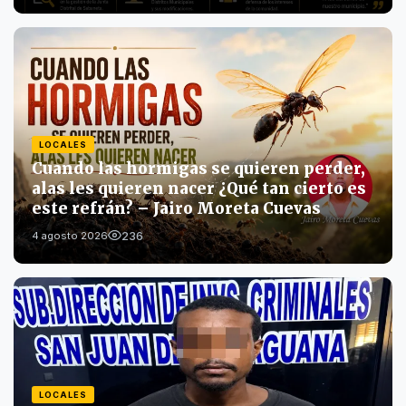
LOCALES
Cuando las hormigas se quieren perder,
alas les quieren nacer ¿Qué tan cierto es
este refrán? – Jairo Moreta Cuevas
236
4 agosto 2026
LOCALES