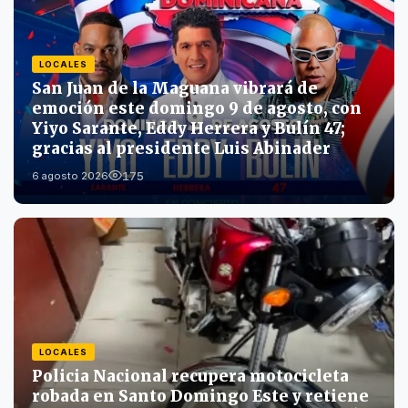
LOCALES
San Juan de la Maguana vibrará de
emoción este domingo 9 de agosto, con
Yiyo Sarante, Eddy Herrera y Bulín 47;
gracias al presidente Luis Abinader
175
6 agosto 2026
LOCALES
Policia Nacional recupera motocicleta
robada en Santo Domingo Este y retiene