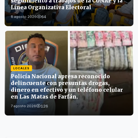
seguimiento a trabajos de la CONAP y la
Línea Organizativa Electoral
64
8 agosto 2026
LOCALES
Policía Nacional apresa reconocido
delincuente con presuntas drogas,
dinero en efectivo y un teléfono celular
en Las Matas de Farfán.
126
7 agosto 2026