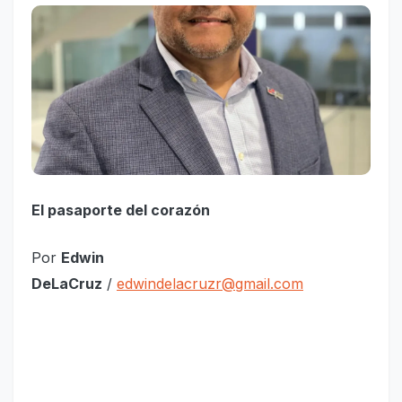
El pasaporte del corazón
Por
Edwin
DeLaCruz
/
edwindelacruzr@gmail.com