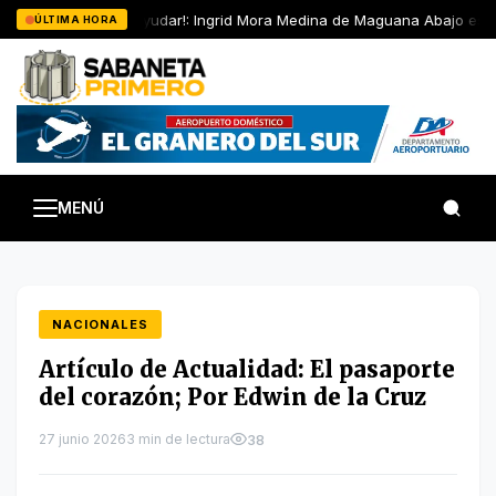
Saltar
Ayúdanos a Ayudar!: Ingrid Mora Medina de Maguana Abajo está 
ÚLTIMA HORA
al
contenido
MENÚ
NACIONALES
Artículo de Actualidad: El pasaporte
del corazón; Por Edwin de la Cruz
27 junio 2026
3 min de lectura
38