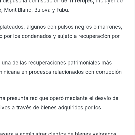
nal dispuso la confiscación de
11 relojes,
incluyendo
o, Mont Blanc, Bulova y Fubu.
y plateados, algunos con pulsos negros o marrones,
o por los condenados y sujeto a recuperación por
a una de las recuperaciones patrimoniales más
dominicana en procesos relacionados con corrupción
una presunta red que operó mediante el desvío de
ivos a través de bienes adquiridos por los
asará a administrar cientos de bienes valorados