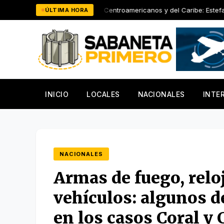
Saltar
Juegos Centroamericanos y del Caribe: Estefani Almánzar aporta e
ÚLTIMA HORA
al
contenido
INICIO
LOCALES
NACIONALES
INTE
NACIONALES
Armas de fuego, reloj
vehículos: algunos d
en los casos Coral y 