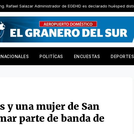
zar Administrador de EGEHID es declarado huésped distinguido por Ayun
RNACIONALES
POLITÍCAS
ENCUESTAS
DEPORTES
 y una mujer de San
mar parte de banda de