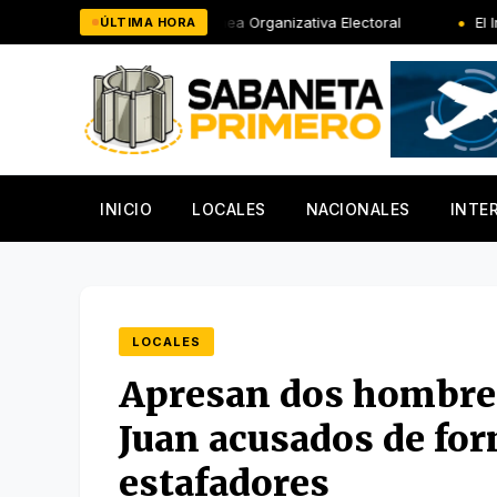
Saltar
 CONAP y la Línea Organizativa Electoral
El Ing. Rafael Sala
ÚLTIMA HORA
al
contenido
INICIO
LOCALES
NACIONALES
INTE
LOCALES
Apresan dos hombres
Juan acusados de for
estafadores