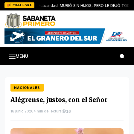
Saltar
Artículo de Actualidad: MURIÓ SIN HIJOS, PERO LE DEJÓ TODOS 
ÚLTIMA HORA
al
contenido
MENÚ
NACIONALES
Alégrense, justos, con el Señor
18 junio 2026
4 min de lectura
16