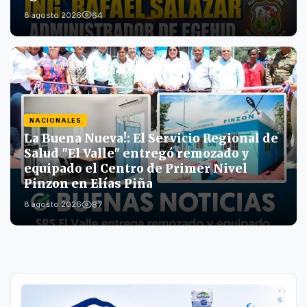
64
8 agosto 2026
NACIONALES
La Buena Nueva!: El Servicio Regional de
Salud "El Valle" entregó remozado y
equipado el Centro de Primer Nivel
Pinzon en Elías Piña
87
8 agosto 2026