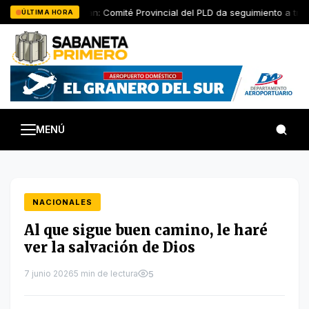
Saltar
San Juan: Comité Provincial del PLD da seguimiento a traba
ÚLTIMA HORA
al
contenido
MENÚ
NACIONALES
Al que sigue buen camino, le haré
ver la salvación de Dios
7 junio 2026
5 min de lectura
5