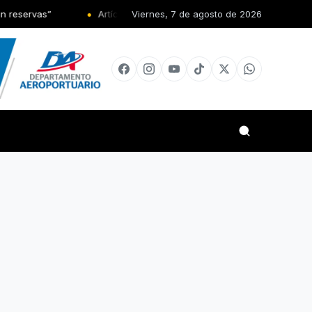
Artículo de Actualidad: El poder también enferma; Por Edwin De La 
Viernes, 7 de agosto de 2026