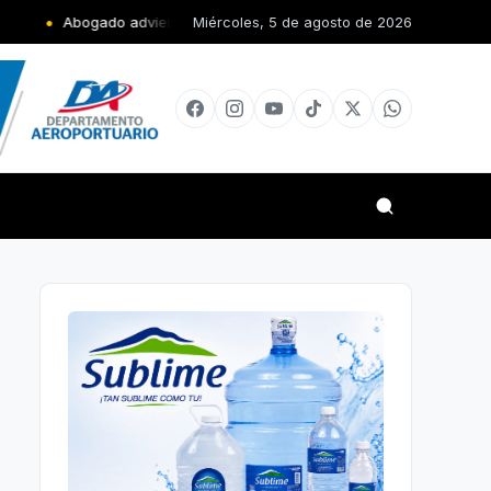
o advierte nuevo Código Penal obligará al Gobierno a construir más c
Miércoles, 5 de agosto de 2026