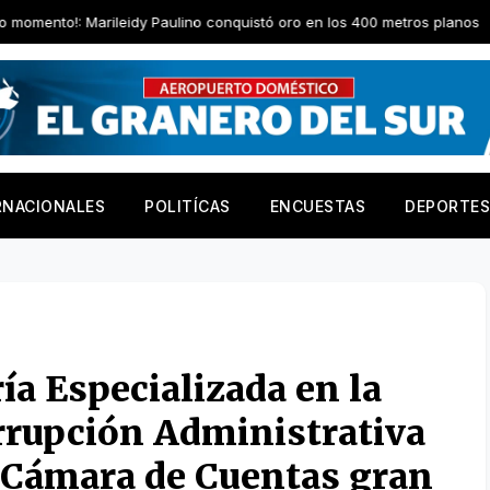
ileidy Paulino conquistó oro en los 400 metros planos
Abogad
RNACIONALES
POLITÍCAS
ENCUESTAS
DEPORTES
ía Especializada en la
rrupción Administrativa
a Cámara de Cuentas gran