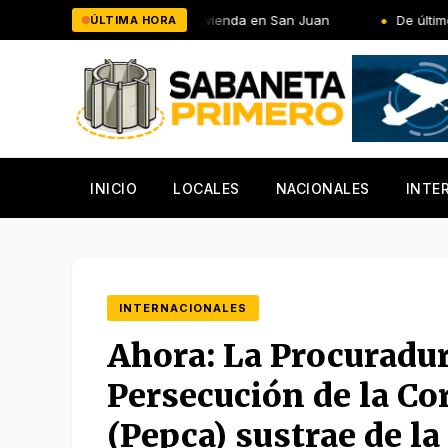
Saltar
cancías de una vivienda en San Juan
De último momento!: Mar
ÚLTIMA HORA
al
contenido
INICIO
LOCALES
NACIONALES
INTE
INTERNACIONALES
Ahora: La Procuradur
Persecución de la Co
(Pepca) sustrae de l