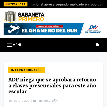
Saltar
Policía Nacional apresa segundo implicado en robo de RD$1
ÚLTIMA HORA
al
contenido
MENÚ
INTERNACIONALES
ADP niega que se aprobara retorno
a clases presenciales para este año
escolar
26 febrero 2021
3 min de lectura
5