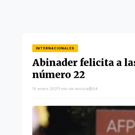
INTERNACIONALES
Abinader felicita a l
número 22
19 enero 2021
1 min de lectura
14