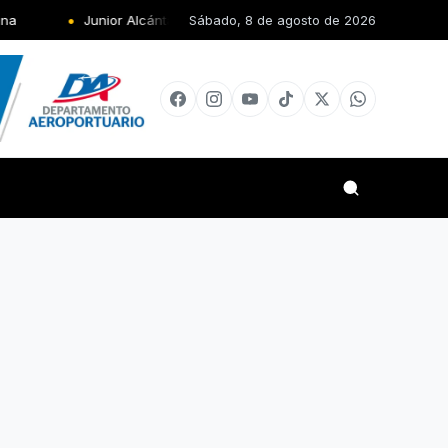
nior Alcántara le da oro al país en los Juegos Centroamericanos
Sábado, 8 de agosto de 2026