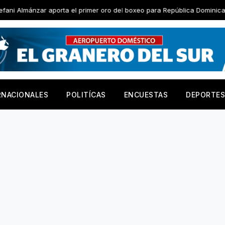
porta el primer oro del boxeo para República Dominicana
Ju
RNACIONALES
POLITÍCAS
ENCUESTAS
DEPORTES