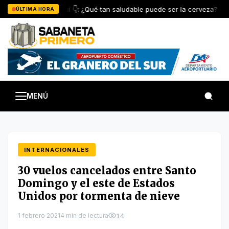
Saltar
Entérese aquí 👇: ¿Qué tan saludable puede ser la cerveza?
ÚLTIMA HORA
al
contenido
MENÚ
INTERNACIONALES
30 vuelos cancelados entre Santo
Domingo y el este de Estados
Unidos por tormenta de nieve
1 febrero 2021
4 min de lectura
14