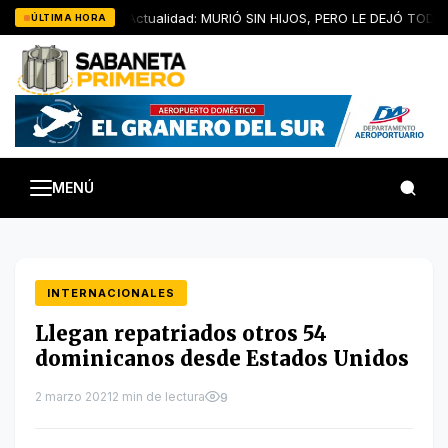
Saltar
Artículo de Actualidad: MURIÓ SIN HIJOS, PERO LE DEJÓ TODOS 
ÚLTIMA HORA
al
contenido
MENÚ
INTERNACIONALES
Llegan repatriados otros 54
dominicanos desde Estados Unidos
2 marzo 2021
2 min de lectura
9